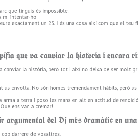
'arc que tinguis és impossible.
 mi intentar-ho.
reure exactament un 23. I és una cosa així com que el teu 
ífia que va canviar la història i encara ri
 canviar la història, però tot i així no deixa de ser molt gr
.
tat us envolta. No són homes tremendament hàbils, però us 
a arma a terra i poso les mans en alt en actitud de rendició
 Que ens van a cremar!
gir argumental del Dj més dramàtic en una
e cop darrere de vosaltres.