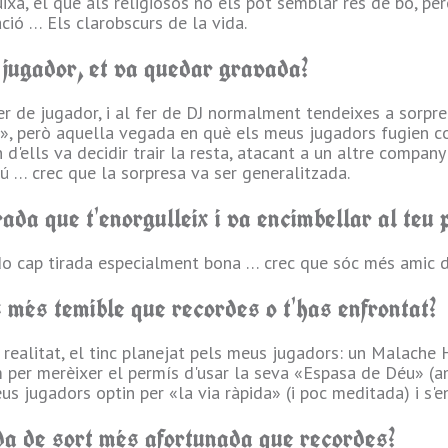
uixa, el que als religiosos no els pot semblar res de bo, p
ció … Els clarobscurs de la vida.
 jugador, et va quedar gravada?
er de jugador, i al fer de DJ normalment tendeixes a sorpr
», però aquella vegada en què els meus jugadors fugien c
 d'ells va decidir trair la resta, atacant a un altre compan
gú … crec que la sorpresa va ser generalitzada.
irada que t'enorgulleix i va encimbellar al teu
do cap tirada especialment bona … crec que sóc més amic de
 més temible que recordes o t'has enfrontat?
 realitat, el tinc planejat pels meus jugadors: un Malach
m per merèixer el permís d'usar la seva «Espasa de Déu» (a
us jugadors optin per «la via ràpida» (i poc meditada) i s'en
da de sort més afortunada que recordes?