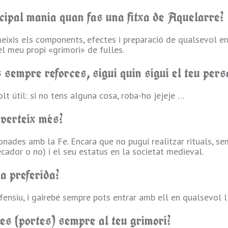
ncipal mania quan fas una fitxa de Aquelarre?
ixis els components, efectes i preparació de qualsevol en
el meu propi «grimori» de fulles.
sempre reforces, sigui quin sigui el teu pers
 útil: si no tens alguna cosa, roba-ho jejeje …
iverteix més?
onades amb la Fe. Encara que no pugui realitzar rituals, s
pecador o no) i el seu estatus en la societat medieval.
a preferida?
ensiu, i gairebé sempre pots entrar amb ell en qualsevol l
ies (portes) sempre al teu grimori?