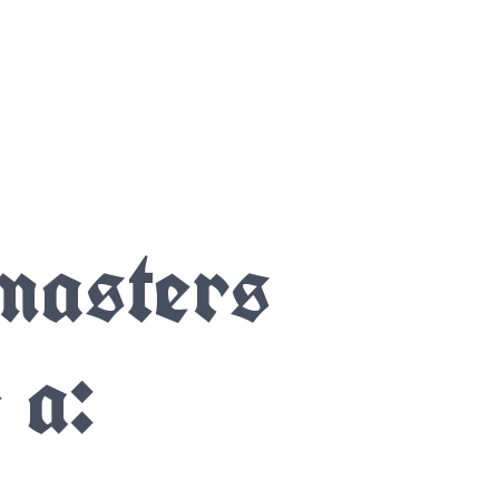
masters
 a: