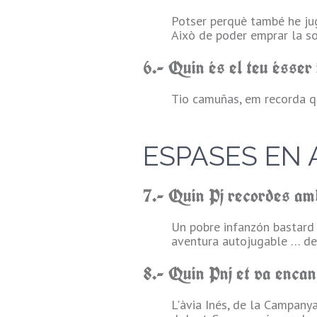
Potser perquè també he ju
Això de poder emprar la so
6.- Quin és el teu ésser 
Tio camuñas, em recorda 
ESPASES EN 
7.- Quin Pj recordes am
Un pobre infanzón bastard 
aventura autojugable … de 
8.- Quin Pnj et va encan
L'àvia Inés, de la Campany