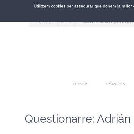
Utilitzem cookies per assegurar que donem la millor e
Segueix-nos:
EL REGNE
FRONTERES
Questionarre: Adriá