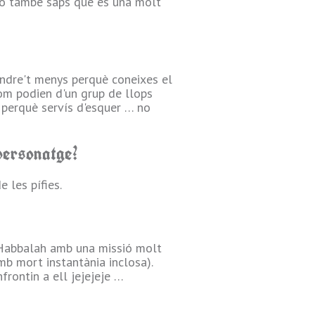
erò també saps que és una molt
endre't menys perquè coneixes el
om podien d'un grup de llops
y perquè servís d'esquer … no
 personatge?
 les pífies.
e Habbalah amb una missió molt
mb mort instantània inclosa).
frontin a ell jejejeje …