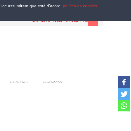
st lloc assumirem que està d'acord.
política de cookies
.
CAT
-
ES
|
ACCES
|
REGISTRAR
AVENTURES
PERGAMINS