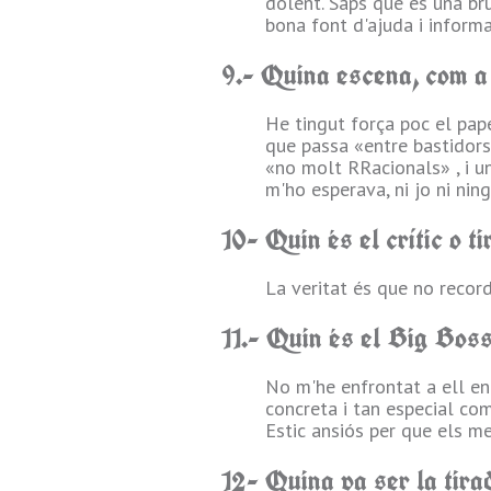
dolent. Saps que és una br
bona font d'ajuda i informa
9.- Quina escena, com a
He tingut força poc el pap
que passa «entre bastidors
«no molt RRacionals» , i un
m'ho esperava, ni jo ni nin
10- Quin és el crític o t
La veritat és que no recor
11.- Quin és el Big Boss
No m'he enfrontat a ell en
concreta i tan especial co
Estic ansiós per que els me
12- Quina va ser la tira