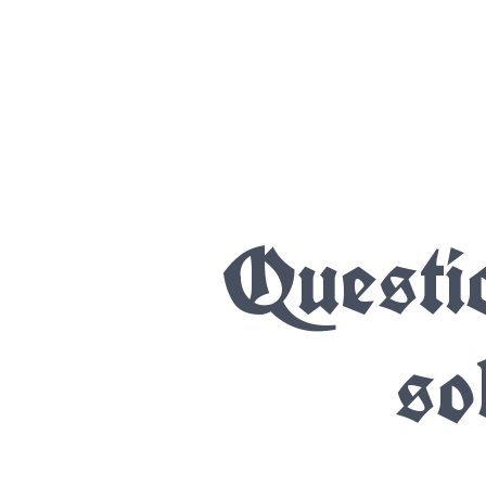
Questi
so