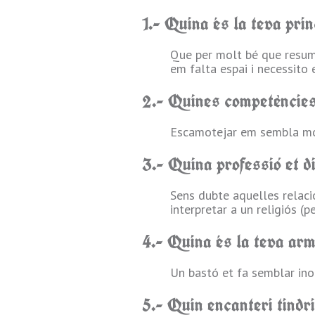
1.- Quina és la teva pri
Que per molt bé que resume
em falta espai i necessito 
2.- Quines competències 
Escamotejar em sembla molt
3.- Quina professió et d
Sens dubte aquelles relaci
interpretar a un religiós (
4.- Quina és la teva arm
Un bastó et fa semblar inof
5.- Quin encanteri tindr