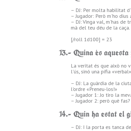
– DJ: Per molta habilitat d
– Jugador: Però m'ho dius a
– DJ: Vinga val, m'has de t
mà del teu déu de la caça.
[/roll 1d100] = 23
13.- Quina és aquesta p
La veritat és que això no va
l'ús, sinó una pífia «verbal»
– DJ: La guàrdia de la ciu
l'ordre «Preneu-los!»
– Jugador 1: Jo tiro la mev
– Jugador 2: però què fas?
14.- Quin ha estat el 
– DJ: I la porta es tanca d