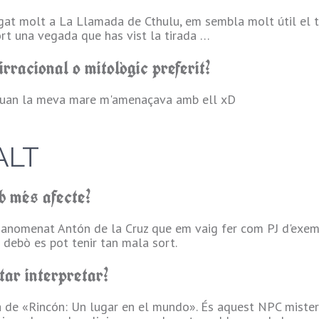
gat molt a La Llamada de Cthulu, em sembla molt útil el t
rt una vegada que has vist la tirada …
irracional o mitològic preferit?
quan la meva mare m'amenaçava amb ell xD
ALT
b més afecte?
anomenat Antón de la Cruz que em vaig fer com PJ d'exempl
debò es pot tenir tan mala sort.
tar interpretar?
a de «Rincón: Un lugar en el mundo». És aquest NPC misterió